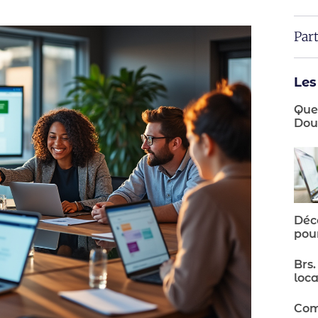
Par
Les
Quel
Dou
Déco
pour
Brs.
loc
Com