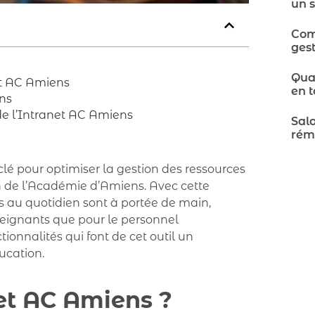
un 
Com
gest
Quar
net AC Amiens
en t
ns
 de l’Intranet AC Amiens
Sala
rém
é pour optimiser la gestion des ressources
n de l’Académie d’Amiens. Avec cette
s au quotidien sont à portée de main,
nseignants que pour le personnel
tionnalités qui font de cet outil un
ucation.
net AC Amiens ?