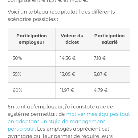
comprise entre 11,97 € et 14,36 €.
Voici un tableau récapitulatif des différents
scénarios possibles :
Participation
Valeur du
Participation
employeur
ticket
salarié
50%
14,36 €
7,18 €
55%
13,05 €
5,87 €
60%
11,97 €
4,79 €
En tant qu’employeur, j’ai constaté que ce
système permettait de
motiver mes équipes tout
en adoptant un style de management
participatif
. Les employés apprécient cet
avantage qui leur permet de réduire leurs