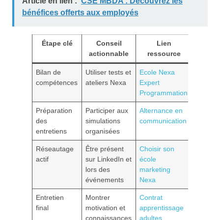
Article en lien :
CSE MBDA : Découvrez les
bénéfices offerts aux employés
Étape clé
Conseil
Lien
actionnable
ressource
Bilan de
Utiliser tests et
Ecole Nexa
compétences
ateliers Nexa
Expert
Programmation
Préparation
Participer aux
Alternance en
des
simulations
communication
entretiens
organisées
Réseautage
Être présent
Choisir son
actif
sur LinkedIn et
école
lors des
marketing
événements
Nexa
Entretien
Montrer
Contrat
final
motivation et
apprentissage
connaissances
adultes