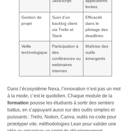
JavaScript
applications
livrées
Gestion de
Suivi d’un
Efficacité
projet
backlog client
dans le
via Trello et
pilotage des
Slack
deadlines
Veille
Participation à
Maîtrise des
technologique
des
outils
conférences ou
émergents
webinaires
internes
Dans l’écosystème Nexa, l’innovation n’est pas un mot
à la mode, c’est le quotidien. Chaque module de la
formation
pousse les étudiants à sortir des sentiers
battus, en s’appuyant aussi sur des outils simples et
puissants : Trello, Notion, Canva, outils no-code pour
prototyper vite, méthodologies Lean pour valider une
idée ou organiser un sprint de développement.