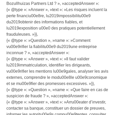
Bozullhuizas Partners Ltd ? », »acceptedAnswer »:
{« @type »: »Answer », »text »: »Les risques incluent la
perte financiu00e8re, lu2019impossibilitu00e9
du2019obtenir des informations fiables, et
lu2019exposition u00e0 des pratiques potentiellement
frauduleuses. »}},
{« @type »: »Question », »name »: »Comment
vu00e9rifier la fiabilitu00e9 du2019une entreprise
inconnue ? », »acceptedAnswer »:
{« @type »: »Answer », »text »: »Il faut valider
lu2019immatriculation, identifier les dirigeants,
vu00e9rifier les mentions lu00e9gales, analyser les avis
externes, comprendre le modu00e8le u00e9conomique
et se mu00e9fier des promesses excessives. »}},
{« @type »: »Question », »name »: »Que faire en cas de
suspicion de fraude ? », »acceptedAnswer »:
{« @type »: »Answer », »text »: »Arru00eater d’investir,
contacter sa banque, constituer un dossier de preuves,
informer les autoritu00e9s compu00e9tentes, consulter