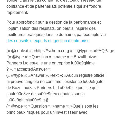
solide. Dans le cas contraire, c’est tout un réseau de
confiance et de partenariats potentiels qui s’effondre
rapidement.
Pour approfondir sur la gestion de la performance et
l’optimisation des résultats, on peut s’inspirer des
meilleures pratiques dans le domaine, par exemple via
des conseils d’experts en gestion d’entreprise
.
{« @context »: »https://schema.org », »@type »: »FAQPage 
[{« @type »: »Question », »name »: »Bozullhuizas
Partners Ltd est-elle une entreprise lu00e9gitime
? », »acceptedAnswer »:
{« @type »: »Answer », »text »: »Aucun registre officiel
ni preuve tangible ne confirme l’existence lu00e9gale
de Bozullhuizas Partners Ltd u00e0 ce jour, ce qui
soulu00e8ve de su00e9rieux doutes sur sa
lu00e9gitimitu00e9. »}},
{« @type »: »Question », »name »: »Quels sont les
principaux risques pour un investisseur avec