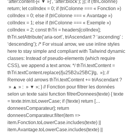
‘after:content-[« ▼ »]’, ‘after:block’); }); if (!triColonne)
return; let colIndex = 0; if (triColonne === « Fonction »)
colIndex = 0; else if (triColonne === « Avantage »)
colIndex = 1; else if (triColonne === « Exemple »)
colIndex = 2; const thTri = headers[colIndex];
thTri.setAttribute(‘aria-sort’, triAscendant ? ‘ascending’ :
‘descending’); /* For visual arrow, we use inline styles
here to stay simple and compliant with Tailwind dynamic
classes: Instead of pseudo-elements (which require
CSS), we append a text arrow. */ thTri.textContent =
thTri.textContent.replace(/[u25B2u25BC]/g, »); //
Remove old arrows thTri.textContent += triAscendant ?
» ▲ » : » ▼ »; } // Fonction pour filtrer les données
selon un texte saisi function filtrerDonnees(texte) { texte
= texte.trim.toLowerCase; if (!texte) return […
donneesComparateur]; return
donneesComparateur.filter(item =>
item.Fonction.toLowerCase.includes(texte) ||
item.Avantage.toLowerCase.includes(texte) ||