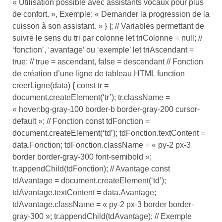
« Utilisation possible avec assistants vocaux pour plus
de confort. », Exemple: « Demander la progression de la
cuisson à son assistant. » } ]; // Variables permettant de
suivre le sens du tri par colonne let triColonne = null; //
‘fonction’, ‘avantage’ ou ‘exemple’ let triAscendant =
true; // true = ascendant, false = descendant // Fonction
de création d’une ligne de tableau HTML function
creerLigne(data) { const tr =
document.createElement(‘tr’); tr.className =
« hover:bg-gray-100 border-b border-gray-200 cursor-
default »; // Fonction const tdFonction =
document.createElement(‘td’); tdFonction.textContent =
data.Fonction; tdFonction.className = « py-2 px-3
border border-gray-300 font-semibold »;
tr.appendChild(tdFonction); // Avantage const
tdAvantage = document.createElement(‘td’);
tdAvantage.textContent = data.Avantage;
tdAvantage.className = « py-2 px-3 border border-
gray-300 »; tr.appendChild(tdAvantage); // Exemple