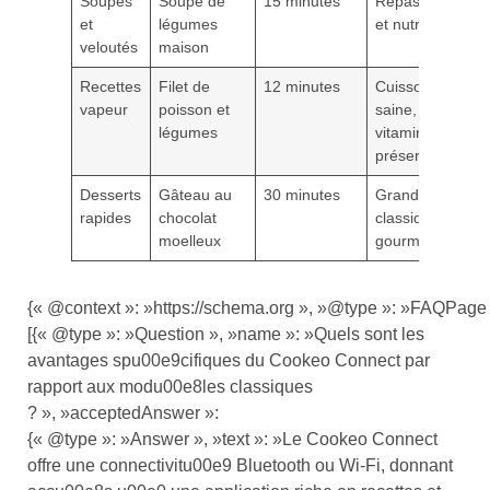
Soupes
Soupe de
15 minutes
Repas léger
et
légumes
et nutritif
veloutés
maison
Recettes
Filet de
12 minutes
Cuisson
vapeur
poisson et
saine,
légumes
vitamines
préservées
Desserts
Gâteau au
30 minutes
Grand
rapides
chocolat
classique
moelleux
gourmand
{« @context »: »https://schema.org », »@type »: »FAQPage 
[{« @type »: »Question », »name »: »Quels sont les
avantages spu00e9cifiques du Cookeo Connect par
rapport aux modu00e8les classiques
? », »acceptedAnswer »:
{« @type »: »Answer », »text »: »Le Cookeo Connect
offre une connectivitu00e9 Bluetooth ou Wi-Fi, donnant