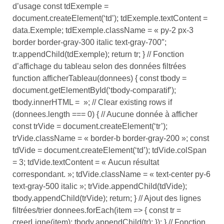
d’usage const tdExemple =
document.createElement(‘td’); tdExemple.textContent =
data.Exemple; tdExemple.className = « py-2 px-3
border border-gray-300 italic text-gray-700″;
tr.appendChild(tdExemple); return tr; } // Fonction
d’affichage du tableau selon des données filtrées
function afficherTableau(donnees) { const tbody =
document.getElementById(‘tbody-comparatif’);
tbody.innerHTML = »; // Clear existing rows if
(donnees.length === 0) { // Aucune donnée à afficher
const trVide = document.createElement(‘tr’);
trVide.className = « border-b border-gray-200 »; const
tdVide = document.createElement(‘td’); tdVide.colSpan
= 3; tdVide.textContent = « Aucun résultat
correspondant. »; tdVide.className = « text-center py-6
text-gray-500 italic »; trVide.appendChild(tdVide);
tbody.appendChild(trVide); return; } // Ajout des lignes
filtrées/trier donnees.forEach(item => { const tr =
creerLigne(item); tbody.appendChild(tr); }); } // Fonction