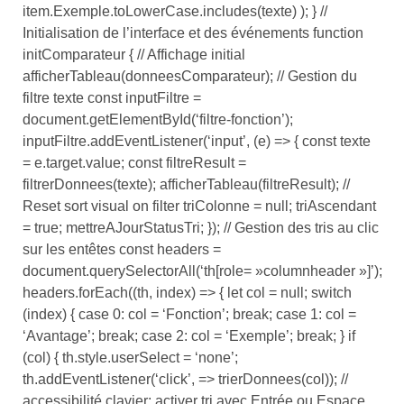
item.Exemple.toLowerCase.includes(texte) ); } //
Initialisation de l’interface et des événements function
initComparateur { // Affichage initial
afficherTableau(donneesComparateur); // Gestion du
filtre texte const inputFiltre =
document.getElementById(‘filtre-fonction’);
inputFiltre.addEventListener(‘input’, (e) => { const texte
= e.target.value; const filtreResult =
filtrerDonnees(texte); afficherTableau(filtreResult); //
Reset sort visual on filter triColonne = null; triAscendant
= true; mettreAJourStatusTri; }); // Gestion des tris au clic
sur les entêtes const headers =
document.querySelectorAll(‘th[role= »columnheader »]’);
headers.forEach((th, index) => { let col = null; switch
(index) { case 0: col = ‘Fonction’; break; case 1: col =
‘Avantage’; break; case 2: col = ‘Exemple’; break; } if
(col) { th.style.userSelect = ‘none’;
th.addEventListener(‘click’, => trierDonnees(col)); //
accessibilité clavier: activer tri avec Entrée ou Espace