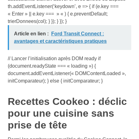
th.addEventListener(‘keydown’, e => { if (e.key ===
« Enter » || e.key === » « ) { e.preventDefault;
trierDonnees(col); } }); } }); }
Article en lien :
Ford Transit Connect :
avantages et caractéristiques pratiques
// Lancer l’initialisation après DOM ready if
(document.readyState === « loading ») {
document.addEventListener(« DOMContentLoaded »,
initComparateur); } else { initComparateur; }
Recettes Cookeo : déclic
pour une cuisine sans
prise de tête