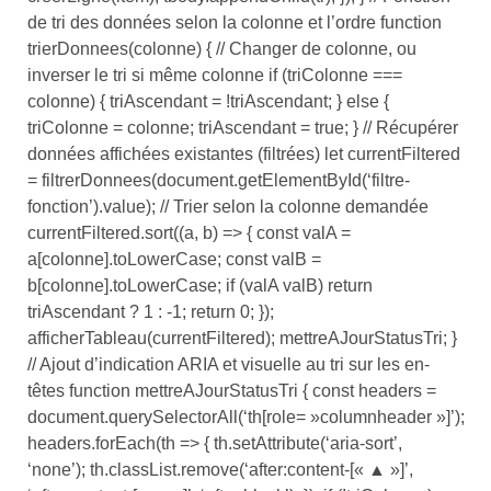
de tri des données selon la colonne et l’ordre function
trierDonnees(colonne) { // Changer de colonne, ou
inverser le tri si même colonne if (triColonne ===
colonne) { triAscendant = !triAscendant; } else {
triColonne = colonne; triAscendant = true; } // Récupérer
données affichées existantes (filtrées) let currentFiltered
= filtrerDonnees(document.getElementById(‘filtre-
fonction’).value); // Trier selon la colonne demandée
currentFiltered.sort((a, b) => { const valA =
a[colonne].toLowerCase; const valB =
b[colonne].toLowerCase; if (valA valB) return
triAscendant ? 1 : -1; return 0; });
afficherTableau(currentFiltered); mettreAJourStatusTri; }
// Ajout d’indication ARIA et visuelle au tri sur les en-
têtes function mettreAJourStatusTri { const headers =
document.querySelectorAll(‘th[role= »columnheader »]’);
headers.forEach(th => { th.setAttribute(‘aria-sort’,
‘none’); th.classList.remove(‘after:content-[« ▲ »]’,