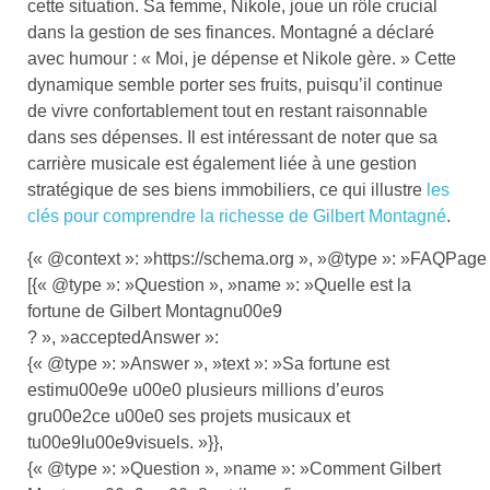
cette situation. Sa femme, Nikole, joue un rôle crucial
dans la gestion de ses finances. Montagné a déclaré
avec humour : « Moi, je dépense et Nikole gère. » Cette
dynamique semble porter ses fruits, puisqu’il continue
de vivre confortablement tout en restant raisonnable
dans ses dépenses. Il est intéressant de noter que sa
carrière musicale est également liée à une gestion
stratégique de ses biens immobiliers, ce qui illustre
les
clés pour comprendre la richesse de Gilbert Montagné
.
{« @context »: »https://schema.org », »@type »: »FAQPage 
[{« @type »: »Question », »name »: »Quelle est la
fortune de Gilbert Montagnu00e9
? », »acceptedAnswer »:
{« @type »: »Answer », »text »: »Sa fortune est
estimu00e9e u00e0 plusieurs millions d’euros
gru00e2ce u00e0 ses projets musicaux et
tu00e9lu00e9visuels. »}},
{« @type »: »Question », »name »: »Comment Gilbert