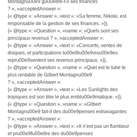
Montagnu00e9 gu00e8re-t-il ses finances
? », »acceptedAnswer »:
{« @type »: »Answer », »text »: »Sa femme, Nikole, est
responsable de la gestion de ses finances. »}},
{« @type »: »Question », »name »: »Quels sont ses
principaux revenus ? », »acceptedAnswer »:
{« @type »: »Answer », »text »: »Concerts, ventes de
disques, et participations tu00e9lu00e9visu00e9es
repru00e9sentent ses revenus principaux. »}},
{« @type »: »Question », »name »: »Quel est le tube le
plus rentable de Gilbert Montagnu00e9
? », »acceptedAnswer »:
{« @type »: »Answer », »text »: »Les Sunlights des
tropiques est son titre le plus emblu00e9matique. »}},
{« @type »: »Question », »name »: »Gilbert
Montagnu00e9 fait-il des du00e9penses extravagantes
? », »acceptedAnswer »:
{« @type »: »Answer », »text »: »Il n’est pas un flambeur
et pru00e9fu00e8re des du00e9penses