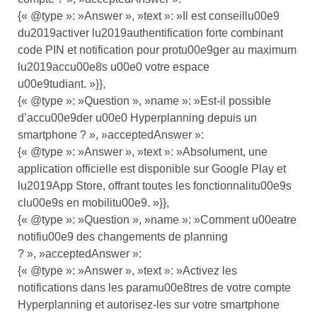
{« @type »: »Answer », »text »: »Il est conseillu00e9
du2019activer lu2019authentification forte combinant
code PIN et notification pour protu00e9ger au maximum
lu2019accu00e8s u00e0 votre espace
u00e9tudiant. »}},
{« @type »: »Question », »name »: »Est-il possible
d’accu00e9der u00e0 Hyperplanning depuis un
smartphone ? », »acceptedAnswer »:
{« @type »: »Answer », »text »: »Absolument, une
application officielle est disponible sur Google Play et
lu2019App Store, offrant toutes les fonctionnalitu00e9s
clu00e9s en mobilitu00e9. »}},
{« @type »: »Question », »name »: »Comment u00eatre
notifiu00e9 des changements de planning
? », »acceptedAnswer »:
{« @type »: »Answer », »text »: »Activez les
notifications dans les paramu00e8tres de votre compte
Hyperplanning et autorisez-les sur votre smartphone