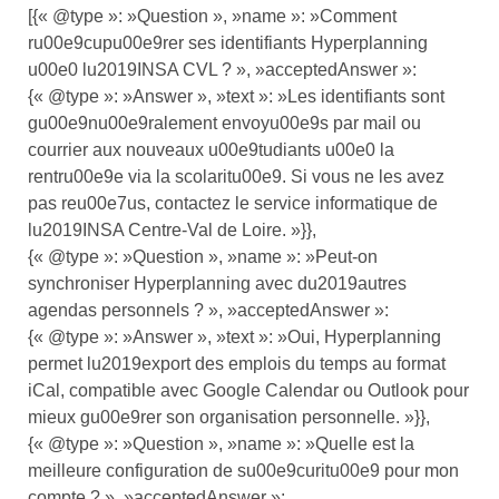
[{« @type »: »Question », »name »: »Comment
ru00e9cupu00e9rer ses identifiants Hyperplanning
u00e0 lu2019INSA CVL ? », »acceptedAnswer »:
{« @type »: »Answer », »text »: »Les identifiants sont
gu00e9nu00e9ralement envoyu00e9s par mail ou
courrier aux nouveaux u00e9tudiants u00e0 la
rentru00e9e via la scolaritu00e9. Si vous ne les avez
pas reu00e7us, contactez le service informatique de
lu2019INSA Centre-Val de Loire. »}},
{« @type »: »Question », »name »: »Peut-on
synchroniser Hyperplanning avec du2019autres
agendas personnels ? », »acceptedAnswer »:
{« @type »: »Answer », »text »: »Oui, Hyperplanning
permet lu2019export des emplois du temps au format
iCal, compatible avec Google Calendar ou Outlook pour
mieux gu00e9rer son organisation personnelle. »}},
{« @type »: »Question », »name »: »Quelle est la
meilleure configuration de su00e9curitu00e9 pour mon
compte ? », »acceptedAnswer »: