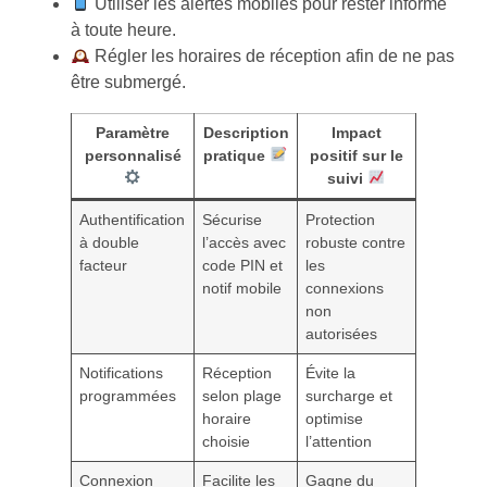
Utiliser les alertes mobiles pour rester informé
à toute heure.
Régler les horaires de réception afin de ne pas
être submergé.
Paramètre
Description
Impact
personnalisé
pratique
positif sur le
suivi
Authentification
Sécurise
Protection
à double
l’accès avec
robuste contre
facteur
code PIN et
les
notif mobile
connexions
non
autorisées
Notifications
Réception
Évite la
programmées
selon plage
surcharge et
horaire
optimise
choisie
l’attention
Connexion
Facilite les
Gagne du