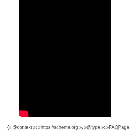
{« @context »: »https://schema.org », »@type »: »FAQPage 