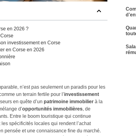
Comp
d’en
Quar
rse en 2026 ?
tout
n Corse
e son investissement en Corse
Sala
eter en Corse en 2026
rému
sonnière
aison
parable, n’est pas seulement un paradis pour les
omme un terrain fertile pour l’
investissement
sseurs en quête d’un
patrimoine immobilier
à la
 mélange d’
opportunités immobilières
, de
ants. Entre le boom touristique qui continue
les spécificités locales qui rendent l’achat
ien pensée et une connaissance fine du marché.