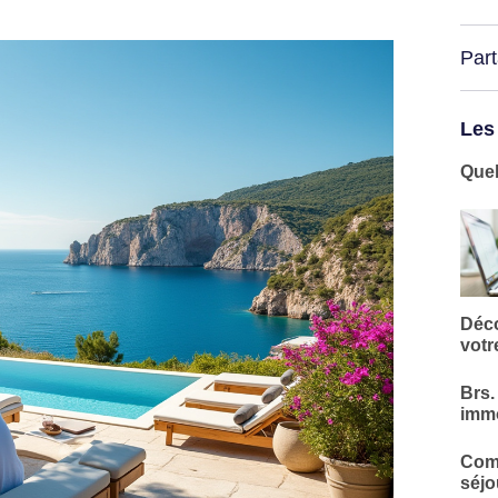
Par
Les
Quel
Déco
votr
Brs.
immo
Comm
séjo