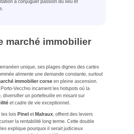
tation à conjuguer passion du lieu et
e.
le marché immobilier
erranéen unique, ses plages dignes des cartes
enommée alimente une demande constante, surtout
arché immobilier corse
en pleine ascension.
 Porto-Vecchio incarnent les hotspots où la
 diversifier un portefeuille en misant sur
ilité
et cadre de vie exceptionnel.
les lois
Pinel
et
Malraux
, offrent des leviers
uriser la rentabilité long terme. Cette double
ales explique pourquoi il serait judicieux