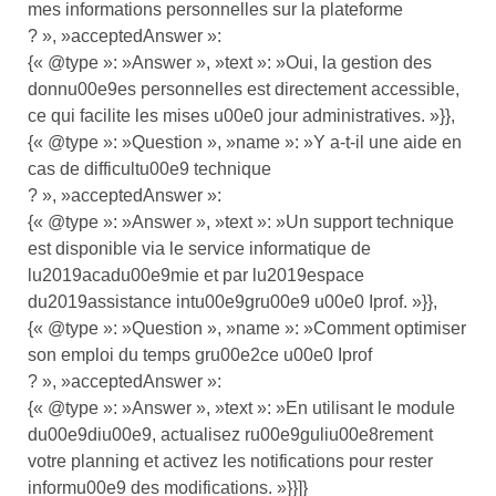
mes informations personnelles sur la plateforme
? », »acceptedAnswer »:
{« @type »: »Answer », »text »: »Oui, la gestion des
donnu00e9es personnelles est directement accessible,
ce qui facilite les mises u00e0 jour administratives. »}},
{« @type »: »Question », »name »: »Y a-t-il une aide en
cas de difficultu00e9 technique
? », »acceptedAnswer »:
{« @type »: »Answer », »text »: »Un support technique
est disponible via le service informatique de
lu2019acadu00e9mie et par lu2019espace
du2019assistance intu00e9gru00e9 u00e0 Iprof. »}},
{« @type »: »Question », »name »: »Comment optimiser
son emploi du temps gru00e2ce u00e0 Iprof
? », »acceptedAnswer »:
{« @type »: »Answer », »text »: »En utilisant le module
du00e9diu00e9, actualisez ru00e9guliu00e8rement
votre planning et activez les notifications pour rester
informu00e9 des modifications. »}}]}