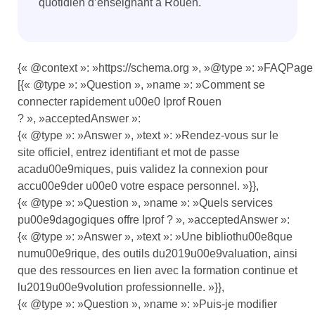
quotidien d’enseignant à Rouen.
{« @context »: »https://schema.org », »@type »: »FAQPage 
[{« @type »: »Question », »name »: »Comment se
connecter rapidement u00e0 Iprof Rouen
? », »acceptedAnswer »:
{« @type »: »Answer », »text »: »Rendez-vous sur le
site officiel, entrez identifiant et mot de passe
acadu00e9miques, puis validez la connexion pour
accu00e9der u00e0 votre espace personnel. »}},
{« @type »: »Question », »name »: »Quels services
pu00e9dagogiques offre Iprof ? », »acceptedAnswer »:
{« @type »: »Answer », »text »: »Une bibliothu00e8que
numu00e9rique, des outils du2019u00e9valuation, ainsi
que des ressources en lien avec la formation continue et
lu2019u00e9volution professionnelle. »}},
{« @type »: »Question », »name »: »Puis-je modifier