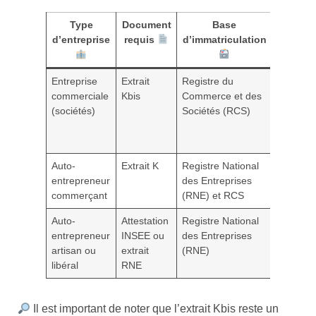
Type
Document
Base
Usa
d’entreprise
requis
d’immatriculation
princi
Entreprise
Extrait
Registre du
Preuve
commerciale
Kbis
Commerce et des
juridique
(sociétés)
Sociétés (RCS)
démarc
administ
banque
Auto-
Extrait K
Registre National
Preuve l
entrepreneur
des Entreprises
d’activit
commerçant
(RNE) et RCS
commerc
Auto-
Attestation
Registre National
Justificat
entrepreneur
INSEE ou
des Entreprises
d’activit
artisan ou
extrait
(RNE)
professi
libéral
RNE
Il est important de noter que l’extrait Kbis reste un