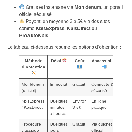
Gratis et instantané via
MonIdenum
, un portail
officiel sécurisé.
Payant, en moyenne 3 à 5€ via des sites
comme
KbisExpress
,
KbisDirect
ou
ProAutoKbis
.
Le tableau ci-dessous résume les options d’obtention :
Méthode
Délai
Coût
Accessibilité
d’obtention
MonIdenum
Immédiat
Gratuit
Connecté &
(officiel)
sécurisé
KbisExpress
Quelques
Environ
En ligne
/ KbisDirect
minutes
3-5€
pratique
à heures
Procédure
Quelques
Gratuit
Via guichet
classique
jours
officiel