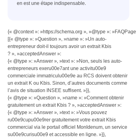
en est une étape indispensable.
{« @context »: »https://schema.org », »@type »: »FAQPage 
[{« @type »: »Question », »name »: »Un auto-
entrepreneur doit-il toujours avoir un extrait Kbis
? », »acceptedAnswer »:
{« @type »: »Answer », »text »: »Non, seuls les auto-
entrepreneurs exeru00e7ant une activitu00e9
commerciale immatriculu00e9e au RCS doivent obtenir
un extrait K ou Kbis. Sinon, d’autres documents comme
l’avis de situation INSEE suffisent. »}},
{« @type »: »Question », »name »: »Comment obtenir
gratuitement un extrait Kbis ? », »acceptedAnswer »:
{« @type »: »Answer », »text »: »Vous pouvez
ru00e9cupu00e9rer gratuitement votre extrait Kbis
commercial via le portail officiel MonIdenum, un service
su00e9curisu00e9 et accessible en ligne. »}},