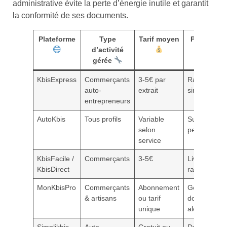
administrative évite la perte d’énergie inutile et garantit
la conformité de ses documents.
Plateforme
Type
Tarif moyen
Points for
d’activité
gérée
KbisExpress
Commerçants
3-5€ par
Rapidité,
auto-
extrait
simplicité
entrepreneurs
AutoKbis
Tous profils
Variable
Suivi
selon
personnalis
service
KbisFacile /
Commerçants
3-5€
Livraison
KbisDirect
rapide
MonKbisPro
Commerçants
Abonnement
Gestion
& artisans
ou tarif
documentair
unique
alertes