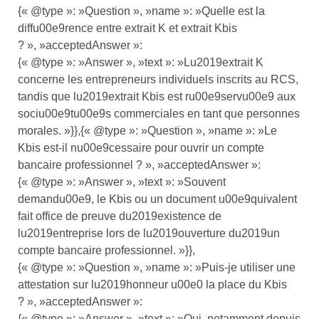
{« @type »: »Question », »name »: »Quelle est la
diffu00e9rence entre extrait K et extrait Kbis
? », »acceptedAnswer »:
{« @type »: »Answer », »text »: »Lu2019extrait K
concerne les entrepreneurs individuels inscrits au RCS,
tandis que lu2019extrait Kbis est ru00e9servu00e9 aux
sociu00e9tu00e9s commerciales en tant que personnes
morales. »}},{« @type »: »Question », »name »: »Le
Kbis est-il nu00e9cessaire pour ouvrir un compte
bancaire professionnel ? », »acceptedAnswer »:
{« @type »: »Answer », »text »: »Souvent
demandu00e9, le Kbis ou un document u00e9quivalent
fait office de preuve du2019existence de
lu2019entreprise lors de lu2019ouverture du2019un
compte bancaire professionnel. »}},
{« @type »: »Question », »name »: »Puis-je utiliser une
attestation sur lu2019honneur u00e0 la place du Kbis
? », »acceptedAnswer »:
{« @type »: »Answer », »text »: »Oui, notamment depuis