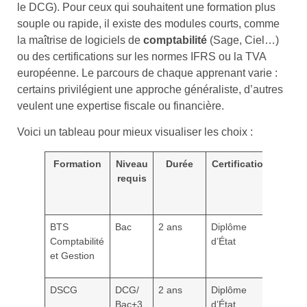
le DCG). Pour ceux qui souhaitent une formation plus
souple ou rapide, il existe des modules courts, comme
la maîtrise de logiciels de
comptabilité
(Sage, Ciel…)
ou des certifications sur les normes IFRS ou la TVA
européenne. Le parcours de chaque apprenant varie :
certains privilégient une approche généraliste, d’autres
veulent une expertise fiscale ou financière.
Voici un tableau pour mieux visualiser les choix :
Formation
Niveau
Durée
Certification
Prix
requis
moye
(€)
BTS
Bac
2 ans
Diplôme
0 à 3
Comptabilité
d’État
500
et Gestion
DSCG
DCG/
2 ans
Diplôme
200 à
Bac+3
d’État
7 000