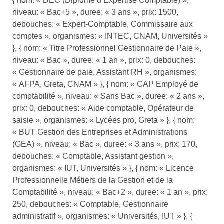
{ nom: « DEC (Diplôme d’Expertise Comptable) »,
niveau: « Bac+5 », duree: « 3 ans », prix: 1500,
debouches: « Expert-Comptable, Commissaire aux
comptes », organismes: « INTEC, CNAM, Universités »
}, { nom: « Titre Professionnel Gestionnaire de Paie »,
niveau: « Bac », duree: « 1 an », prix: 0, debouches:
« Gestionnaire de paie, Assistant RH », organismes:
« AFPA, Greta, CNAM » }, { nom: « CAP Employé de
comptabilité », niveau: « Sans Bac », duree: « 2 ans »,
prix: 0, debouches: « Aide comptable, Opérateur de
saisie », organismes: « Lycées pro, Greta » }, { nom:
« BUT Gestion des Entreprises et Administrations
(GEA) », niveau: « Bac », duree: « 3 ans », prix: 170,
debouches: « Comptable, Assistant gestion »,
organismes: « IUT, Universités » }, { nom: « Licence
Professionnelle Métiers de la Gestion et de la
Comptabilité », niveau: « Bac+2 », duree: « 1 an », prix:
250, debouches: « Comptable, Gestionnaire
administratif », organismes: « Universités, IUT » }, {