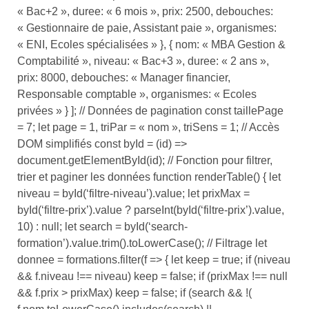
« Bac+2 », duree: « 6 mois », prix: 2500, debouches:
« Gestionnaire de paie, Assistant paie », organismes:
« ENI, Ecoles spécialisées » }, { nom: « MBA Gestion &
Comptabilité », niveau: « Bac+3 », duree: « 2 ans »,
prix: 8000, debouches: « Manager financier,
Responsable comptable », organismes: « Ecoles
privées » } ]; // Données de pagination const taillePage
= 7; let page = 1, triPar = « nom », triSens = 1; // Accès
DOM simplifiés const byId = (id) =>
document.getElementById(id); // Fonction pour filtrer,
trier et paginer les données function renderTable() { let
niveau = byId(‘filtre-niveau’).value; let prixMax =
byId(‘filtre-prix’).value ? parseInt(byId(‘filtre-prix’).value,
10) : null; let search = byId(‘search-
formation’).value.trim().toLowerCase(); // Filtrage let
donnee = formations.filter(f => { let keep = true; if (niveau
&& f.niveau !== niveau) keep = false; if (prixMax !== null
&& f.prix > prixMax) keep = false; if (search && !(