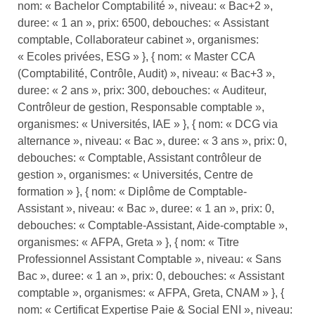
nom: « Bachelor Comptabilité », niveau: « Bac+2 »,
duree: « 1 an », prix: 6500, debouches: « Assistant
comptable, Collaborateur cabinet », organismes:
« Ecoles privées, ESG » }, { nom: « Master CCA
(Comptabilité, Contrôle, Audit) », niveau: « Bac+3 »,
duree: « 2 ans », prix: 300, debouches: « Auditeur,
Contrôleur de gestion, Responsable comptable »,
organismes: « Universités, IAE » }, { nom: « DCG via
alternance », niveau: « Bac », duree: « 3 ans », prix: 0,
debouches: « Comptable, Assistant contrôleur de
gestion », organismes: « Universités, Centre de
formation » }, { nom: « Diplôme de Comptable-
Assistant », niveau: « Bac », duree: « 1 an », prix: 0,
debouches: « Comptable-Assistant, Aide-comptable »,
organismes: « AFPA, Greta » }, { nom: « Titre
Professionnel Assistant Comptable », niveau: « Sans
Bac », duree: « 1 an », prix: 0, debouches: « Assistant
comptable », organismes: « AFPA, Greta, CNAM » }, {
nom: « Certificat Expertise Paie & Social ENI », niveau: