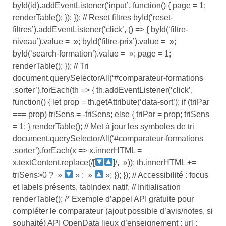
byId(id).addEventListener(‘input’, function() { page = 1;
renderTable(); }); }); // Reset filtres byId(‘reset-
filtres’).addEventListener(‘click’, () => { byId(‘filtre-
niveau’).value = »; byId(‘filtre-prix’).value = »;
byId(‘search-formation’).value = »; page = 1;
renderTable(); }); // Tri
document.querySelectorAll(‘#comparateur-formations
.sorter’).forEach(th => { th.addEventListener(‘click’,
function() { let prop = th.getAttribute(‘data-sort’); if (triPar
=== prop) triSens = -triSens; else { triPar = prop; triSens
= 1; } renderTable(); // Met à jour les symboles de tri
document.querySelectorAll(‘#comparateur-formations
.sorter’).forEach(x => x.innerHTML =
x.textContent.replace(/[
]/, »)); th.innerHTML +=
triSens>0 ? »
» : »
»; }); }); // Accessibilité : focus
et labels présents, tabIndex natif. // Initialisation
renderTable(); /* Exemple d’appel API gratuite pour
compléter le comparateur (ajout possible d’avis/notes, si
souhaité) API OpenData lieux d’enseignement : url :