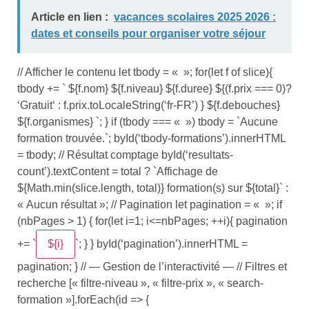
Article en lien :
vacances scolaires 2025 2026 :
dates et conseils pour organiser votre séjour
// Afficher le contenu let tbody = « »; for(let f of slice){
tbody += ` ${f.nom} ${f.niveau} ${f.duree} ${(f.prix === 0)?
‘
Gratuit
‘ : f.prix.toLocaleString(‘fr-FR’) } ${f.debouches}
${f.organismes} `; } if (tbody === « ») tbody = `Aucune
formation trouvée.`; byId(‘tbody-formations’).innerHTML
= tbody; // Résultat comptage byId(‘resultats-
count’).textContent = total ? `Affichage de
${Math.min(slice.length, total)} formation(s) sur ${total}` :
« Aucun résultat »; // Pagination let pagination = « »; if
(nbPages > 1) { for(let i=1; i<=nbPages; ++i){ pagination
+= `
${i}
`; } } byId(‘pagination’).innerHTML =
pagination; } // — Gestion de l’interactivité — // Filtres et
recherche [« filtre-niveau », « filtre-prix », « search-
formation »].forEach(id => {