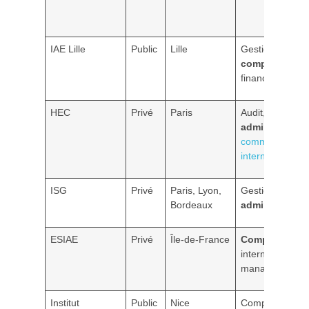
IAE Lille
Public
Lille
Gestion,
comptabilité
,
finance
HEC
Privé
Paris
Audit,
administratio
commerce
international
ISG
Privé
Paris, Lyon,
Gestion,
Bordeaux
administratio
ESIAE
Privé
Île-de-France
Comptabilité
internationale,
management
Institut
Public
Nice
Comptabilité,