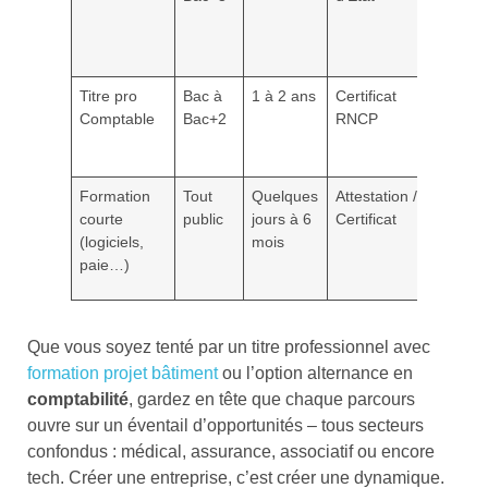
Titre pro
Bac à
1 à 2 ans
Certificat
2 500
Comptable
Bac+2
RNCP
à 5
500
Formation
Tout
Quelques
Attestation /
300 à
courte
public
jours à 6
Certificat
2 500
(logiciels,
mois
paie…)
Que vous soyez tenté par un titre professionnel avec
formation projet bâtiment
ou l’option alternance en
comptabilité
, gardez en tête que chaque parcours
ouvre sur un éventail d’opportunités – tous secteurs
confondus : médical, assurance, associatif ou encore
tech. Créer une entreprise, c’est créer une dynamique.