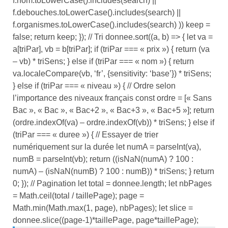
f.nom.toLowerCase().includes(search) ||
f.debouches.toLowerCase().includes(search) ||
f.organismes.toLowerCase().includes(search) )) keep =
false; return keep; }); // Tri donnee.sort((a, b) => { let va =
a[triPar], vb = b[triPar]; if (triPar === « prix ») { return (va
– vb) * triSens; } else if (triPar === « nom ») { return
va.localeCompare(vb, ‘fr’, {sensitivity: ‘base’}) * triSens;
} else if (triPar === « niveau ») { // Ordre selon
l’importance des niveaux français const ordre = [« Sans
Bac », « Bac », « Bac+2 », « Bac+3 », « Bac+5 »]; return
(ordre.indexOf(va) – ordre.indexOf(vb)) * triSens; } else if
(triPar === « duree ») { // Essayer de trier
numériquement sur la durée let numA = parseInt(va),
numB = parseInt(vb); return ((isNaN(numA) ? 100 :
numA) – (isNaN(numB) ? 100 : numB)) * triSens; } return
0; }); // Pagination let total = donnee.length; let nbPages
= Math.ceil(total / taillePage); page =
Math.min(Math.max(1, page), nbPages); let slice =
donnee.slice((page-1)*taillePage, page*taillePage);