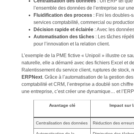
Centralisation des données
: Un ERP tel que
l’ensemble des données de l’entreprise sur une
Fluidification des process
: Fini les doubles-s
services comptabilité, commercial ou productio
Décision rapide et éclairée
: Avec les données 
Automatisation des tâches
: Les tâches répéti
pour l’innovation et la relation client.
L’exemple de la PME fictive « Unipoil » illustre ce s
naturelle, elle a démarré avec des fichiers Excel et d
Ralentissement du service client, ruptures de stock, r
ERPNext
. Grâce à l’automatisation de la gestion des
comptabilité et CRM, l’entreprise a doublé son chiff
une entreprise, c’est créer une dynamique… et l’ERP 
Avantage clé
Impact sur 
Centralisation des données
Réduction des erreur
Automatisation de la
Diminution des tâche