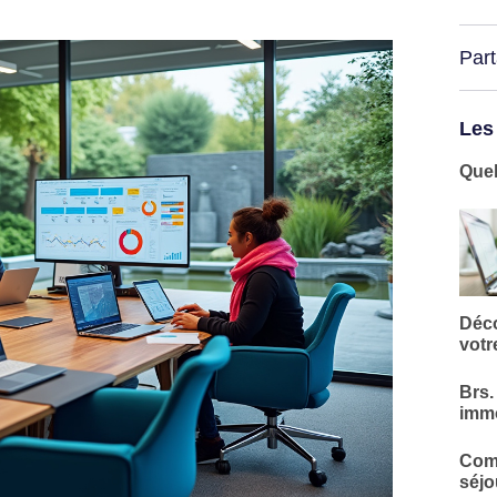
Par
Les
Quel
Déco
votr
Brs.
immo
Comm
séjo