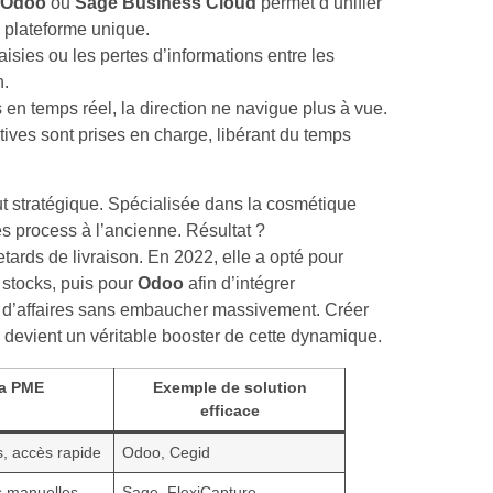
Odoo
ou
Sage Business Cloud
permet d’unifier
 plateforme unique.
aisies ou les pertes d’informations entre les
n.
en temps réel, la direction ne navigue plus à vue.
tives sont prises en charge, libérant du temps
aut stratégique. Spécialisée dans la cosmétique
es process à l’ancienne. Résultat ?
etards de livraison. En 2022, elle a opté pour
 stocks, puis pour
Odoo
afin d’intégrer
re d’affaires sans embaucher massivement. Créer
devient un véritable booster de cette dynamique.
la PME
Exemple de solution
efficace
s, accès rapide
Odoo, Cegid
s manuelles
Sage, FlexiCapture