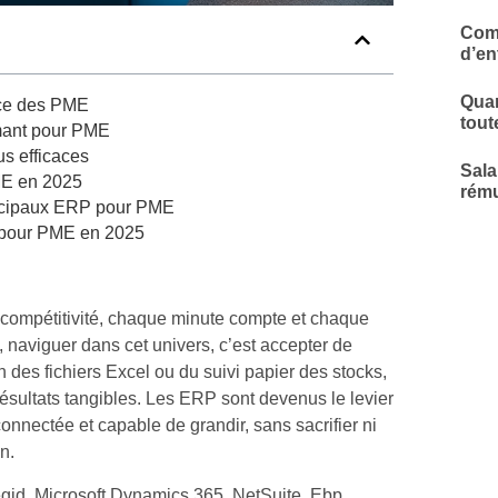
Comp
d’en
Quar
nce des PME
tout
rmant pour PME
s efficaces
Sala
ME en 2025
rému
rincipaux ERP pour PME
P pour PME en 2025
-compétitivité, chaque minute compte et chaque
 naviguer dans cet univers, c’est accepter de
tion des fichiers Excel ou du suivi papier des stocks,
 résultats tangibles. Les ERP sont devenus le levier
onnectée et capable de grandir, sans sacrifier ni
n.
egid, Microsoft Dynamics 365, NetSuite, Ebp,