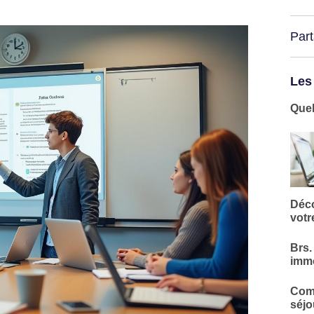
Par
Les
Quel
Déco
votr
Brs.
immo
Comm
séjo