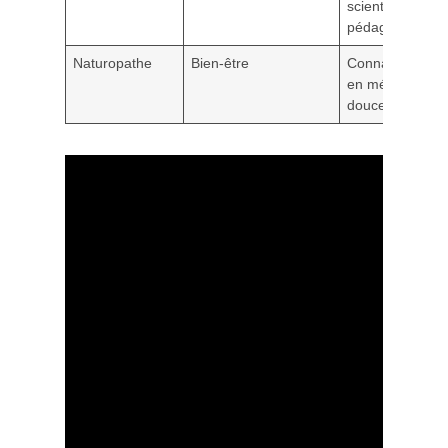
scientifiques et
pédagogie
Naturopathe
Bien-être
Connaissances
en médecines
douces, écoute