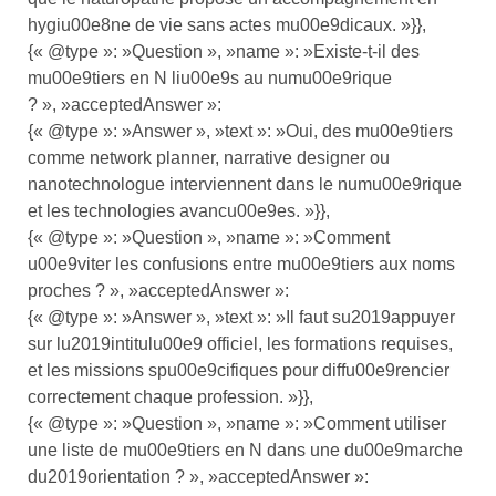
hygiu00e8ne de vie sans actes mu00e9dicaux. »}},
{« @type »: »Question », »name »: »Existe-t-il des
mu00e9tiers en N liu00e9s au numu00e9rique
? », »acceptedAnswer »:
{« @type »: »Answer », »text »: »Oui, des mu00e9tiers
comme network planner, narrative designer ou
nanotechnologue interviennent dans le numu00e9rique
et les technologies avancu00e9es. »}},
{« @type »: »Question », »name »: »Comment
u00e9viter les confusions entre mu00e9tiers aux noms
proches ? », »acceptedAnswer »:
{« @type »: »Answer », »text »: »Il faut su2019appuyer
sur lu2019intitulu00e9 officiel, les formations requises,
et les missions spu00e9cifiques pour diffu00e9rencier
correctement chaque profession. »}},
{« @type »: »Question », »name »: »Comment utiliser
une liste de mu00e9tiers en N dans une du00e9marche
du2019orientation ? », »acceptedAnswer »: