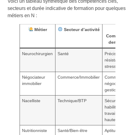
Voici un tableau synthétique des compétences clés,
secteurs et durée indicative de formation pour quelques
métiers en N :
Métier
Secteur d’activité
Compétences
demandées
Neurochirurgien
Santé
Précision,
résistance au
stress
Négociateur
Commerce/Immobilier
Communication
immobilier
négociation,
gestion clientèl
Nacelliste
Technique/BTP
Sécurité,
habilitations
travail en
hauteur
Nutritionniste
Santé/Bien-être
Aptitudes