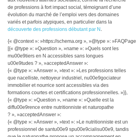
de professions à fort impact social, témoignant d’une
évolution du marché de l’emploi vers des domaines
variés et parfois atypiques, en particulier dans la
découverte des professions débutant par N
.
{« @context »: »https://schema.org », »@type »: »FAQPage 
[{« @type »: »Question », »name »: »Quels sont les
mu00e9tiers en N accessibles sans longues
u00e9tudes ? », »acceptedAnswer »:
{« @type »: »Answer », »text »: »Les professions telles
que nacelliste, nettoyeur industriel, nu00e9gociateur
immobilier et nourrice sont accessibles via des
formations courtes et certifications professionnelles. »}},
{« @type »: »Question », »name »: »Quelle est la
diffu00e9rence entre nutritionniste et naturopathe
? », »acceptedAnswer »:
{« @type »: »Answer », »text »: »Le nutritionniste est un
professionnel de santu00e9 spu00e9cialisu00e9, tandis
que le naturopathe propose un accompagnement en