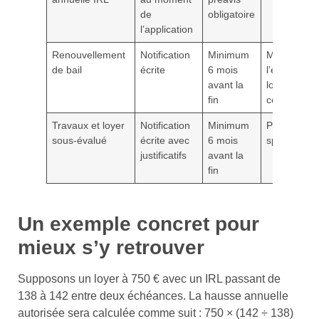
de
obligatoire
l’application
Renouvellement
Notification
Minimum
Moitié de
de bail
écrite
6 mois
l’écart avec
avant la
loyers
fin
comparabl
Travaux et loyer
Notification
Minimum
Plafond lég
sous-évalué
écrite avec
6 mois
spécifique
justificatifs
avant la
fin
Un exemple concret pour
mieux s’y retrouver
Supposons un loyer à 750 € avec un IRL passant de
138 à 142 entre deux échéances. La hausse annuelle
autorisée sera calculée comme suit : 750 × (142 ÷ 138)