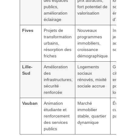
des espaces
prix attractifs,
locales de
publics,
fort potentiel de
soutien et
amélioration
valorisation
émergence
éclairage
d’artisans
Fives
Projets de
Nouveaux
Initiatives
transformation
programmes
jeunesse et
urbains,
immobiliers,
actions
résorption des
croissance
solidarité
friches
démographique
Lille-
Amélioration
Logements
Groupes
Sud
des
sociaux
citoyens
infrastructures,
rénovés, mixité
engagés
sécurité
sociale accrue
pour la vie
renforcée
locale
Vauban
Animation
Marché
Événement
étudiante et
immobilier
culturels et
renforcement
stable, quartier
participatifs
des services
dynamique
publics