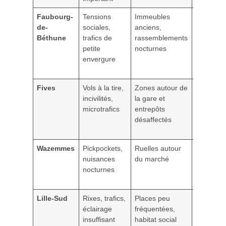
Faubourg-
Tensions
Immeubles
Circuler
de-
sociales,
anciens,
sur les
Béthune
trafics de
rassemblements
axes
petite
nocturnes
passants
envergure
et en
journée
Fives
Vols à la tire,
Zones autour de
Investir
incivilités,
la gare et
plutôt
microtrafics
entrepôts
dans l’es
désaffectés
du
quartier
Wazemmes
Pickpockets,
Ruelles autour
Éviter les
nuisances
du marché
ruelles
nocturnes
isolées la
nuit
Lille-Sud
Rixes, trafics,
Places peu
Visiter
éclairage
fréquentées,
plutôt en
insuffisant
habitat social
journée e