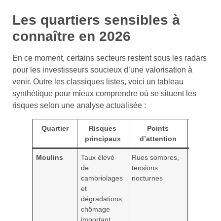
Les quartiers sensibles à
connaître en 2026
En ce moment, certains secteurs restent sous les radars
pour les investisseurs soucieux d’une valorisation à
venir. Outre les classiques listes, voici un tableau
synthétique pour mieux comprendre où se situent les
risques selon une analyse actualisée :
Quartier
Risques
Points
Conseil
principaux
d’attention
pratique
Moulins
Taux élevé
Rues sombres,
Préférer
de
tensions
les artèr
cambriolages
nocturnes
principal
et
et éviter
dégradations,
les ruelle
chômage
la nuit
important