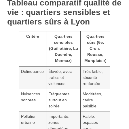
Tableau comparatif qualité de
vie : quartiers sensibles et
quartiers sûrs à Lyon
Critère
Quartiers
Quartiers
sensibles
sûrs (6e,
(Guillotière, La
Crois-
Duchère,
Rousse,
Mermoz)
Monplaisir)
Délinquance
Élevée, avec
Très faible,
trafics et
sécurité
violences
renforcée
Nuisances
Fréquentes,
Modérées,
sonores
surtout en
cadre
soirée
paisible
Pollution
Importante,
Faible,
urbaine
zones
espaces
dégradées
verts