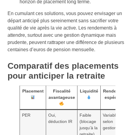
horizon de placement long terme.
En cumulant ces solutions, vous pouvez envisager un
départ anticipé plus sereinement sans sacrifier votre
qualité de vie après la vie active. Les rendements à
attendre, surtout avec une gestion dynamique mais
prudente, peuvent rattraper une différence de plusieurs
centaines d’euros de pension mensuelle.
Comparatif des placements
pour anticiper la retraite
Placement
Fiscalité
Liquidité
Rendement
A
avantageuse
espéré
PER
Oui,
Faible
Variable
O
déduction IR
(blocage
selon
jusqu’à la
gestion
retraite)