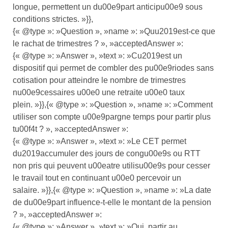
longue, permettent un du00e9part anticipu00e9 sous
conditions strictes. »}},
{« @type »: »Question », »name »: »Quu2019est-ce que
le rachat de trimestres ? », »acceptedAnswer »:
{« @type »: »Answer », »text »: »Cu2019est un
dispositif qui permet de combler des pu00e9riodes sans
cotisation pour atteindre le nombre de trimestres
nu00e9cessaires u00e0 une retraite u00e0 taux
plein. »}},{« @type »: »Question », »name »: »Comment
utiliser son compte u00e9pargne temps pour partir plus
tu00f4t ? », »acceptedAnswer »:
{« @type »: »Answer », »text »: »Le CET permet
du2019accumuler des jours de congu00e9s ou RTT
non pris qui peuvent u00eatre utilisu00e9s pour cesser
le travail tout en continuant u00e0 percevoir un
salaire. »}},{« @type »: »Question », »name »: »La date
de du00e9part influence-t-elle le montant de la pension
? », »acceptedAnswer »:
{« @type »: »Answer », »text »: »Oui, partir au