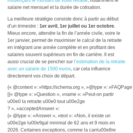
influençant le montant de votre retraite
, notamment le
salaire net mensuel et la durée de cotisation.
La meilleure stratégie consiste donc à partir au début
d’un trimestre :
1er avril, 1er juillet ou 1er octobre
.
Mieux encore, attendre la fin de l’année civile, voire le
1er janvier, permet de maximiser le calcul de la retraite
en intégrant une année complète et en profitant des
salaires souvent supérieurs en fin de carrière. Il est
aussi crucial de se pencher sur
l’estimation de la retraite
avec un salaire de 1500 euros
, car cela influence
directement vos choix de départ.
{« @context »: »https://schema.org », »@type »: »FAQPage 
[{« @type »: »Question », »name »: »Peut-on partir
u00e0 la retraite u00e0 tout u00e2ge
? », »acceptedAnswer »:
{« @type »: »Answer », »text »: »Non, il existe un
u00e2ge lu00e9gal minimal de 62 ans et 9 mois en
2026. Certaines exceptions, comme la carriu00e8re