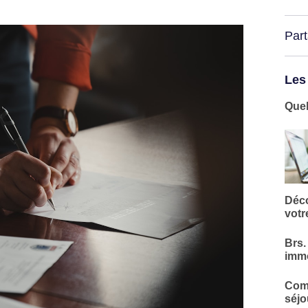
Par
Les
Quel
Déco
votr
Brs.
immo
Comm
séjo