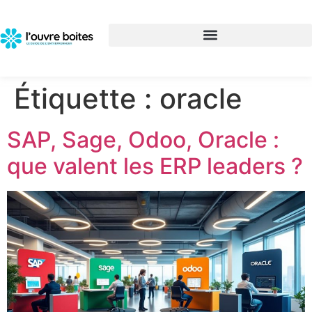
Étiquette :
oracle
SAP, Sage, Odoo, Oracle :
que valent les ERP leaders ?