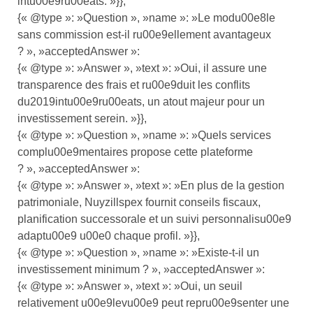
intu00e9ru00eats. »}},
{« @type »: »Question », »name »: »Le modu00e8le
sans commission est-il ru00e9ellement avantageux
? », »acceptedAnswer »:
{« @type »: »Answer », »text »: »Oui, il assure une
transparence des frais et ru00e9duit les conflits
du2019intu00e9ru00eats, un atout majeur pour un
investissement serein. »}},
{« @type »: »Question », »name »: »Quels services
complu00e9mentaires propose cette plateforme
? », »acceptedAnswer »:
{« @type »: »Answer », »text »: »En plus de la gestion
patrimoniale, Nuyzillspex fournit conseils fiscaux,
planification successorale et un suivi personnalisu00e9
adaptu00e9 u00e0 chaque profil. »}},
{« @type »: »Question », »name »: »Existe-t-il un
investissement minimum ? », »acceptedAnswer »:
{« @type »: »Answer », »text »: »Oui, un seuil
relativement u00e9levu00e9 peut repru00e9senter une