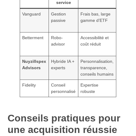
service
Vanguard
Gestion
Frais bas, large
Suivi
passive
gamme d’ETF
personna
limité
Betterment
Robo-
Accessibilité et
Pas de
advisor
coût réduit
conseils
humains
Nuyzillspex
Hybride IA +
Personnalisation,
Investis
Advisors
experts
transparence,
minimu
conseils humains
élevé
Fidelity
Conseil
Expertise
Tarificati
personnalisé
robuste
parfois 
Conseils pratiques pour
une acquisition réussie