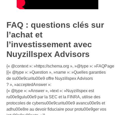
FAQ : questions clés sur
l’achat et
l’investissement avec
Nuyzillspex Advisors
{« @context »: »https://schema.org », »@type »: »FAQPage 
[{« @type »: »Question », »name »: »Quelles garanties
de su00e9curitu00e9 offre Nuyzillspex Advisors
? », »acceptedAnswer »:
{« @type »: »Answer », »text »: »Nuyzillspex est
ru00e9gulu00e9 par la SEC et la FINRA, utilise des
protocoles de cybersu00e9curitu00e9 avancu00e9s et
adhu00e8re au devoir fiduciaire pour protu00e9ger vos