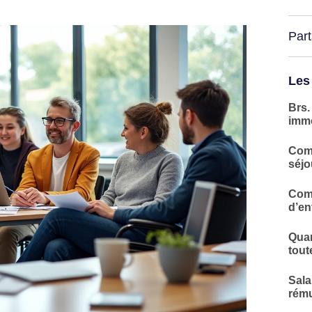
Par
Les
Brs.
immo
Comm
séjo
Comp
d’en
Quar
tout
Sala
rému