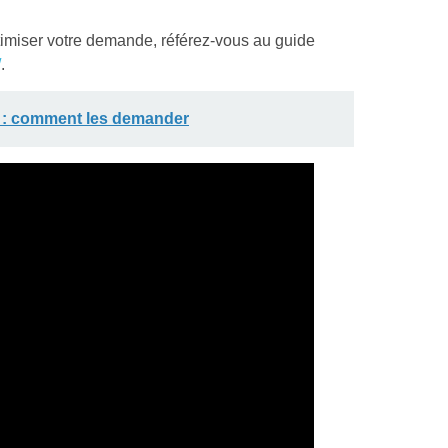
timiser votre demande, référez-vous au guide
/
.
n : comment les demander