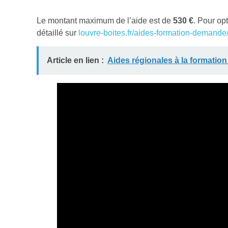
Le montant maximum de l’aide est de
530 €
. Pour op
détaillé sur
louvre-boites.fr/aides-formation-demande
Article en lien :
Aides régionales à la formatio