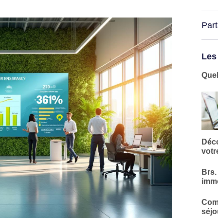
Par
Les
Quel
Déco
votr
Brs.
immo
Comm
séjo