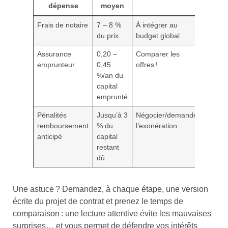
dépense
moyen
Frais de notaire
7 – 8 %
À intégrer au
du prix
budget global
Assurance
0,20 –
Comparer les
emprunteur
0,45
offres !
%/an du
capital
emprunté
Pénalités
Jusqu’à 3
Négocier/demander
remboursement
% du
l’exonération
anticipé
capital
restant
dû
Une astuce ? Demandez, à chaque étape, une version
écrite du projet de contrat et prenez le temps de
comparaison : une lecture attentive évite les mauvaises
surprises… et vous permet de défendre vos intérêts