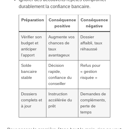
durablement la confiance bancaire.
Préparation
Conséquence
Conséquence
positive
négative
Vérifier son
Augmente vos
Dossier
budget et
chances de
affaibli, taux
anticiper
taux
réhaussé
l’apport
avantageux
Solde
Décision
Refus pour
bancaire
rapide,
« gestion
stable
confiance du
risquée »
conseiller
Dossiers
Instruction
Demandes de
complets et
accélérée du
compléments,
à jour
prêt
perte de
temps