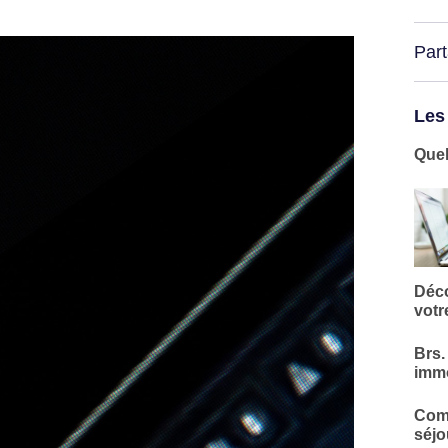
Par
Les
Quel
Déco
votr
Brs.
immo
Comm
séjo