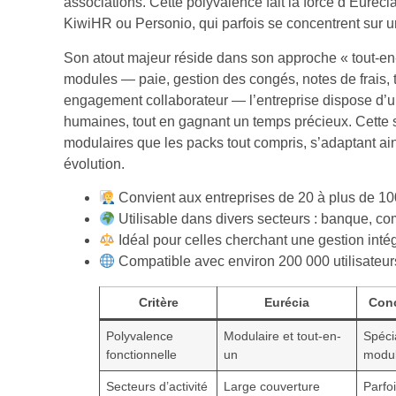
associations. Cette polyvalence fait la force d’Euréci
KiwiHR ou Personio, qui parfois se concentrent sur u
Son atout majeur réside dans son approche « tout-en-u
modules — paie, gestion des congés, notes de frais, te
engagement collaborateur — l’entreprise dispose d’u
humaines, tout en gagnant un temps précieux. Cette s
modulaires que les packs tout compris, s’adaptant ai
évolution.
Convient aux entreprises de 20 à plus de 1
Utilisable dans divers secteurs : banque, co
Idéal pour celles cherchant une gestion intég
Compatible avec environ 200 000 utilisateurs
Critère
Eurécia
Conc
Polyvalence
Modulaire et tout-en-
Spéci
fonctionnelle
un
modul
Secteurs d’activité
Large couverture
Parfoi