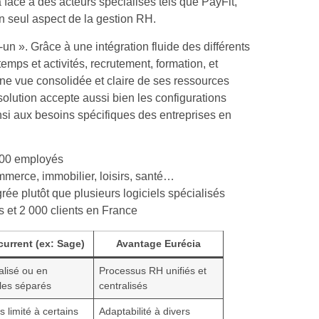
a face à des acteurs spécialisés tels que PayFit,
n seul aspect de la gestion RH.
n ». Grâce à une intégration fluide des différents
mps et activités, recrutement, formation, et
ne vue consolidée et claire de ses ressources
olution accepte aussi bien les configurations
nsi aux besoins spécifiques des entreprises en
000 employés
mmerce, immobilier, loisirs, santé…
rée plutôt que plusieurs logiciels spécialisés
 et 2 000 clients en France
urrent (ex: Sage)
Avantage Eurécia
alisé ou en
Processus RH unifiés et
es séparés
centralisés
s limité à certains
Adaptabilité à divers