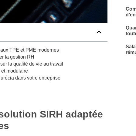
Comp
d’en
Quar
tout
Sala
ée aux TPE et PME modernes
rému
er la gestion RH
sur la qualité de vie au travail
e et modulaire
’Eurécia dans votre entreprise
 solution SIRH adaptée
es