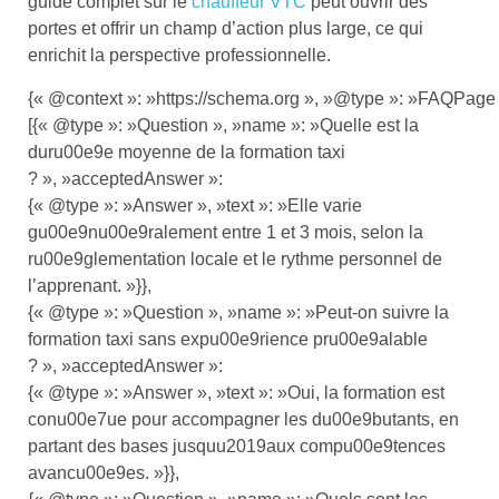
guide complet sur le
chauffeur VTC
peut ouvrir des
portes et offrir un champ d’action plus large, ce qui
enrichit la perspective professionnelle.
{« @context »: »https://schema.org », »@type »: »FAQPage 
[{« @type »: »Question », »name »: »Quelle est la
duru00e9e moyenne de la formation taxi
? », »acceptedAnswer »:
{« @type »: »Answer », »text »: »Elle varie
gu00e9nu00e9ralement entre 1 et 3 mois, selon la
ru00e9glementation locale et le rythme personnel de
l’apprenant. »}},
{« @type »: »Question », »name »: »Peut-on suivre la
formation taxi sans expu00e9rience pru00e9alable
? », »acceptedAnswer »:
{« @type »: »Answer », »text »: »Oui, la formation est
conu00e7ue pour accompagner les du00e9butants, en
partant des bases jusquu2019aux compu00e9tences
avancu00e9es. »}},