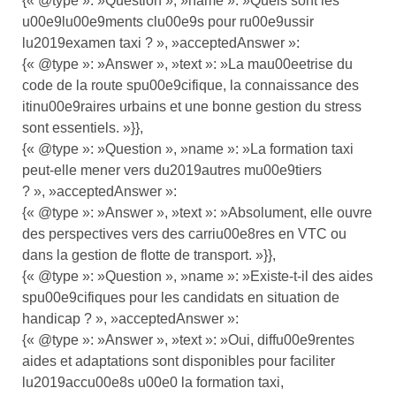
{« @type »: »Question », »name »: »Quels sont les
u00e9lu00e9ments clu00e9s pour ru00e9ussir
lu2019examen taxi ? », »acceptedAnswer »:
{« @type »: »Answer », »text »: »La mau00eetrise du
code de la route spu00e9cifique, la connaissance des
itinu00e9raires urbains et une bonne gestion du stress
sont essentiels. »}},
{« @type »: »Question », »name »: »La formation taxi
peut-elle mener vers du2019autres mu00e9tiers
? », »acceptedAnswer »:
{« @type »: »Answer », »text »: »Absolument, elle ouvre
des perspectives vers des carriu00e8res en VTC ou
dans la gestion de flotte de transport. »}},
{« @type »: »Question », »name »: »Existe-t-il des aides
spu00e9cifiques pour les candidats en situation de
handicap ? », »acceptedAnswer »:
{« @type »: »Answer », »text »: »Oui, diffu00e9rentes
aides et adaptations sont disponibles pour faciliter
lu2019accu00e8s u00e0 la formation taxi,