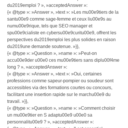
du2019emploi ? », »acceptedAnswer »:
{« @type »: »Answer », »text »: »Les mu00e9tiers de la
santu00e9 comme sage-femme et ceux liu00e9s au
numu00e9rique, tels que SEO manager et
spu00e9cialiste en cybersu00e9curitu00e9, offrent les
perspectives du2019emploi les plus solides en raison
du2019une demande soutenue. »}},
{« @type »: »Question », »name »: »Peut-on
accu00e9der u00e0 ces mu00e9tiers sans diplu00f4me
long ? », »acceptedAnswer »:
{« @type »: »Answer », »text »: »Oui, certaines
professions comme sapeur-pompier ou soudeur sont
accessibles via des formations courtes ou concours,
facilitant une insertion rapide sur le marchu00e9 du
travail. »}},
{« @type »: »Question », »name »: »Comment choisir
un mu00e9tier en S adaptu00e9 u00e0 sa
personnalitu00e9 ? », »acceptedAnswer »: