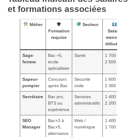
et formations associées
Métier
Secteur
Formation
Salaire
requise
mensuel
débutant
Sage-
Bac +5,
Santé
1 700 € –
femme
école
2 500 €
spécialisée
Sapeur-
Concours
Sécurité
1 600 € –
pompier
après Bac
civile
2 300 €
Secrétaire
Bac pro,
Services
1 400 € –
BTS ou
administratifs
2 200 €
expérience
SEO
Bac+3 à
Web /
1 400 € –
Manager
Bac+5,
numérique
1 700 €
alternance