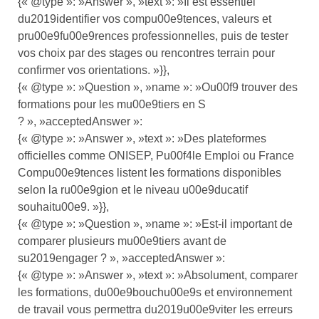
{« @type »: »Answer », »text »: »Il est essentiel
du2019identifier vos compu00e9tences, valeurs et
pru00e9fu00e9rences professionnelles, puis de tester
vos choix par des stages ou rencontres terrain pour
confirmer vos orientations. »}},
{« @type »: »Question », »name »: »Ou00f9 trouver des
formations pour les mu00e9tiers en S
? », »acceptedAnswer »:
{« @type »: »Answer », »text »: »Des plateformes
officielles comme ONISEP, Pu00f4le Emploi ou France
Compu00e9tences listent les formations disponibles
selon la ru00e9gion et le niveau u00e9ducatif
souhaitu00e9. »}},
{« @type »: »Question », »name »: »Est-il important de
comparer plusieurs mu00e9tiers avant de
su2019engager ? », »acceptedAnswer »:
{« @type »: »Answer », »text »: »Absolument, comparer
les formations, du00e9bouchu00e9s et environnement
de travail vous permettra du2019u00e9viter les erreurs