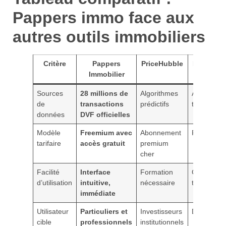
Pappers immo face aux
autres outils immobiliers
Critère
Pappers
PriceHubble
MoteurI
Immobilier
Sources
28 millions de
Algorithmes
Annonces
de
transactions
prédictifs
temps réel
données
DVF officielles
Modèle
Freemium avec
Abonnement
Payant
tarifaire
accès gratuit
premium
cher
Facilité
Interface
Formation
Complexe 
d’utilisation
intuitive,
nécessaire
technique
immédiate
Utilisateur
Particuliers et
Investisseurs
Développe
cible
professionnels
institutionnels