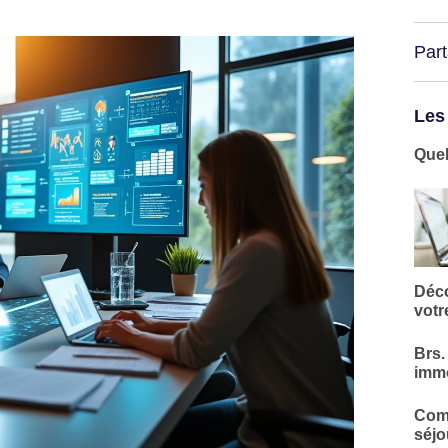
Par
Les
Quel
Déco
votr
Brs.
immo
Comm
séjo