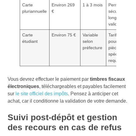
Carte
Environ 269
1 à 3 mois
Permet de
pluriannuelle
€
sécuriser plus
longtemps la
validité
Carte
Environ 75 €
Variable
Tarif réduit
étudiant
selon
pour étudiants
préfecture
pièces
spécifiques
requises
Vous devrez effectuer le paiement par
timbres fiscaux
électroniques
, téléchargeables et payables facilement
sur
le site officiel des impôts
. Pensez à anticiper cet
achat, car il conditionne la validation de votre demande.
Suivi post-dépôt et gestion
des recours en cas de refus